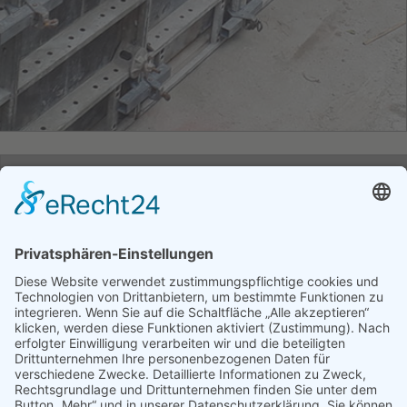
STW
Strassen-,Tief und
Wasserbau GmbH
OT Eliasbrunn Nr. 69
07368 Remptendorf
Thüringen
Tel.:
036651 666-0
Fax:
036651 666-66